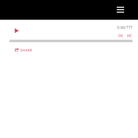
0:00
/
???
SHARE