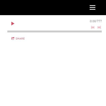
0:00
/
???
SHARE